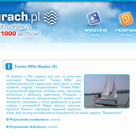
Twister 800n (Raptor 26)
W każdym z Nas żeglarzy jest coś, co potocznie
nazywamy "Regatowcem". "Twister 800n" jest
jachtem turystyczno-regatowym, który łączy w sobie
szybkość, wygodę i bezpieczeństwo. "Twister 800n"
to przyjemność spędzania wolnego czasu, fascynacja
szybkością i lekkością żeglowania. Przygoda z
Twisterem dostarczy niezapomnianych wrażeń oraz
barwnych wspomnień z chwil spędzonych w gronie
rodziny i przyjaciół.W długie, zimowe wieczory,
będziecie Państwo wspominać wspaniale spędzony
urlop, gdy za rufą pozostawialiście napotkanych na szlaku żeglarzy "Regatowców".
Wyposażenie standardowe:
rozwiń
Wyposażenie dodatkowe:
rozwiń