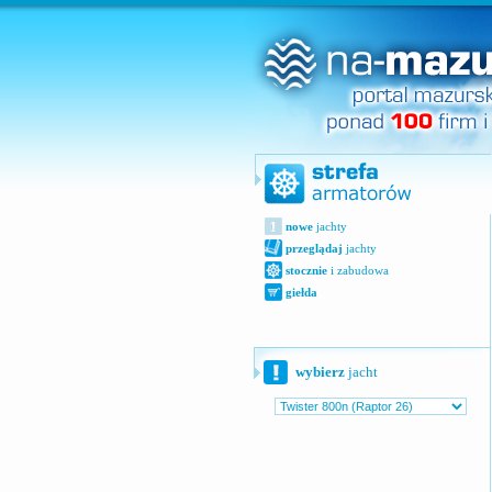
nowe
jachty
przeglądaj
jachty
stocznie
i zabudowa
giełda
wybierz
jacht