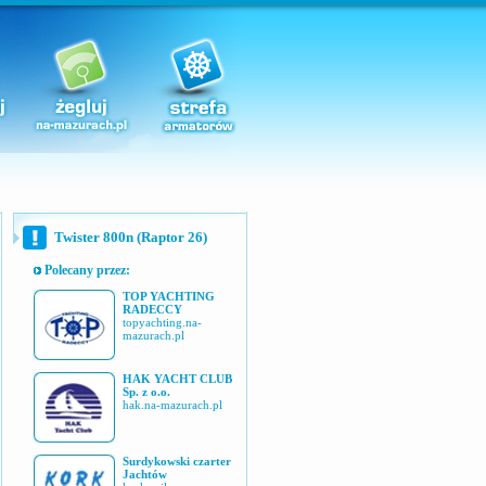
Twister 800n (Raptor 26)
Polecany przez:
TOP YACHTING
RADECCY
topyachting.na-
mazurach.pl
HAK YACHT CLUB
Sp. z o.o.
hak.na-mazurach.pl
Surdykowski czarter
Jachtów