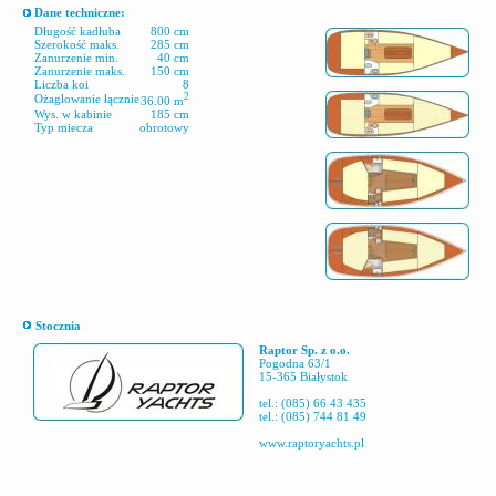
Dane techniczne:
Długość kadłuba
800 cm
Szerokość maks.
285 cm
Zanurzenie min.
40 cm
Zanurzenie maks.
150 cm
Liczba koi
8
2
Ożaglowanie łącznie
36.00 m
Wys. w kabinie
185 cm
Typ miecza
obrotowy
Stocznia
Raptor Sp. z o.o.
Pogodna 63/1
15-365 Białystok
tel.: (085) 66 43 435
tel.: (085) 744 81 49
www.raptoryachts.pl