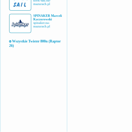
kork-sail.na-
mazurach.pl
SPINAKER Marceli
Kaczorowski
spinaker.na-
mazurach.pl
Wszystkie Twister 800n (Raptor
26)