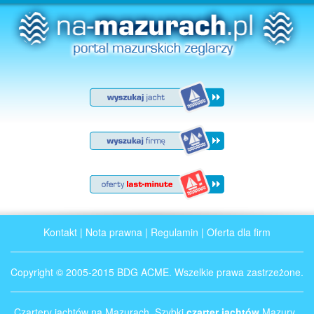
Kontakt
|
Nota prawna
|
Regulamin
|
Oferta dla firm
Copyright © 2005-2015 BDG ACME. Wszelkie prawa zastrzeżone.
Czartery jachtów na Mazurach. Szybki
czarter jachtów
Mazury .