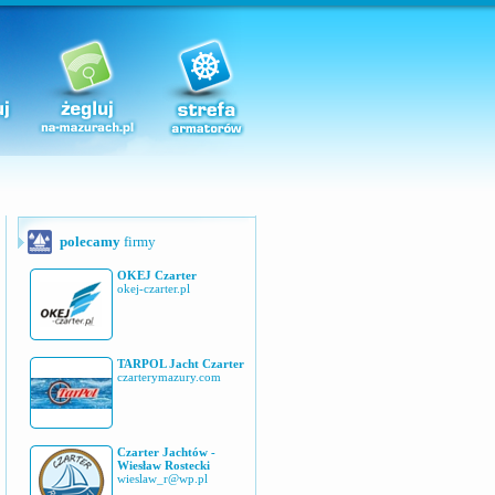
polecamy
firmy
OKEJ Czarter
okej-czarter.pl
TARPOL Jacht Czarter
czarterymazury.com
Czarter Jachtów -
Wiesław Rostecki
wieslaw_r@wp.pl