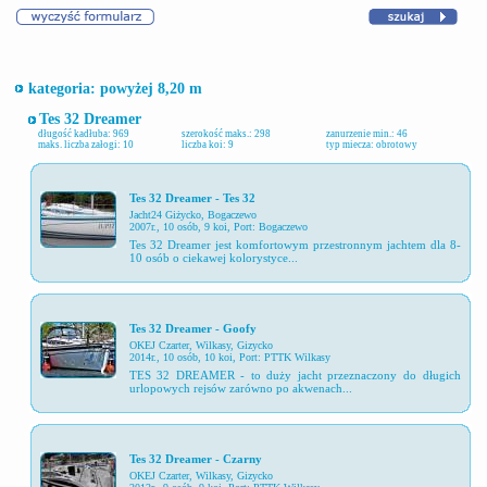
kategoria: powyżej 8,20 m
Tes 32 Dreamer
długość kadłuba: 969
szerokość maks.: 298
zanurzenie min.: 46
maks. liczba załogi: 10
liczba koi: 9
typ miecza: obrotowy
Tes 32 Dreamer - Tes 32
Jacht24 Giżycko
, Bogaczewo
2007r., 10 osób, 9 koi, Port: Bogaczewo
Tes 32 Dreamer jest komfortowym przestronnym jachtem dla 8-
10 osób o ciekawej kolorystyce...
Tes 32 Dreamer - Goofy
OKEJ Czarter
, Wilkasy, Gizycko
2014r., 10 osób, 10 koi, Port: PTTK Wilkasy
TES 32 DREAMER - to duży jacht przeznaczony do długich
urlopowych rejsów zarówno po akwenach...
Tes 32 Dreamer - Czarny
OKEJ Czarter
, Wilkasy, Gizycko