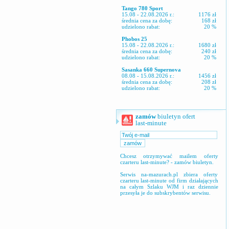
Tango 780 Sport
15.08 - 22.08.2026 r.:
1176 zł
średnia cena za dobę:
168 zł
udzielono rabat:
20 %
Phobos 25
15.08 - 22.08.2026 r.:
1680 zł
średnia cena za dobę:
240 zł
udzielono rabat:
20 %
Sasanka 660 Supernova
08.08 - 15.08.2026 r.:
1456 zł
średnia cena za dobę:
208 zł
udzielono rabat:
20 %
zamów
biuletyn ofert
last-minute
Chcesz otrzymywać mailem oferty
czarteru last-minute? - zamów biuletyn.
Serwis na-mazurach.pl zbiera oferty
czarteru last-minute od firm działających
na całym Szlaku WJM i raz dziennie
przesyła je do subskrybentów serwisu.