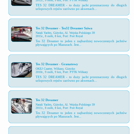
2012r., 9 osób, 9 koi, Port: PTTK Wilkasy
TES 32 DREAMER - to duży jacht przeznaczony do długich
urlopowych rejsów zarówno po akwenach...
Tes 32 Dreamer - Tes32 Dreamer Sziwa
Natali Yachts
, Giżycko, Al. Wojska Polskiego 39
2015r., 8 osób, 8 koi, Port: Port Royal
Tes 32 Dreamer to jeden z najbardziej nowoczesnych jachtów
pływających po Mazurach. Jest...
Tes 32 Dreamer - Granatowy
OKEJ Czarter
, Wilkasy, Gizycko
2010r., 9 osób, 9 koi, Port: PTTK Wilkasy
TES 32 DREAMER - to duży jacht przeznaczony do długich
urlopowych rejsów zarówno po akwenach...
Tes 32 Dreamer
Natali Yachts
, Giżycko, Al. Wojska Polskiego 39
2011r., 8 osób, 8 koi, Port: Port Royal
Tes 32 Dreamer to jeden z najbardziej nowoczesnych jachtów
pływających po Mazurach. Jest...