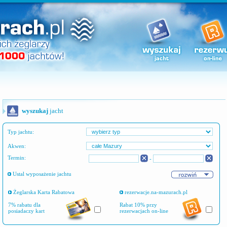
wyszukaj
jacht
Typ jachtu:
Akwen:
Termin:
-
Ustal wyposażenie jachtu
Żeglarska Karta Rabatowa
rezerwacje.na-mazurach.pl
7% rabatu dla
Rabat 10% przy
posiadaczy kart
rezerwacjach
on-line