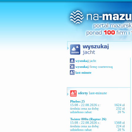
wyszukaj
jacht
wyszukaj
firmę czarterową
last-minute
oferty
last-minute
Phobos 25
15.08 - 22.08.2026 r.:
1624 zł
średnia cena za dobę:
232 zł
udzielono rabat:
20 %
Twister 800n (Raptor 26)
15.08 - 22.08.2026 r.:
1568 zł
średnia cena za dobę:
224 zł
udzielono rabat:
20 %