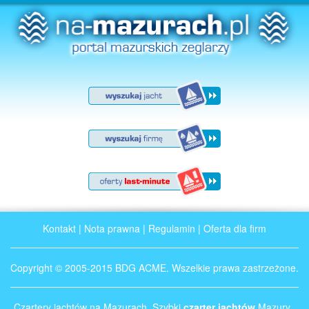
Kontakt
|
Nota prawna
|
Regulamin
|
Oferta dla firm
Copyright © 2005-2015 BDG ACME. Wszelkie prawa zastrzeżone.
Czartery jachtów na Mazurach. Szybki
czarter jachtów
Mazury .